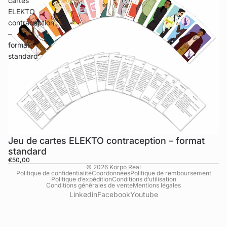
cartes
ELEKTO
contraception
–
format
standard
Jeu de cartes ELEKTO contraception – format
standard
€50,00
© 2026
Korpo Real
Politique de confidentialité
Coordonnées
Politique de remboursement
Politique d’expédition
Conditions d’utilisation
Conditions générales de vente
Mentions légales
Linkedin
Facebook
Youtube