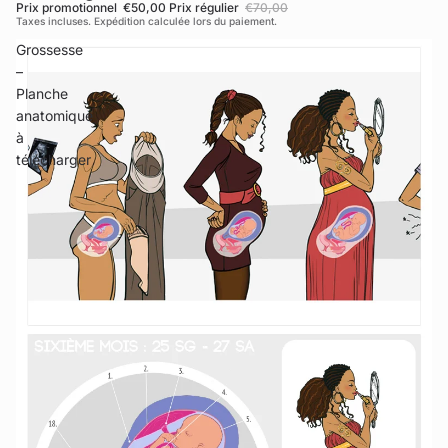
Prix promotionnel
€50,00
Prix régulier
€70,00
Taxes incluses. Expédition calculée lors du paiement.
Grossesse
–
Planche
anatomique
à
télécharger