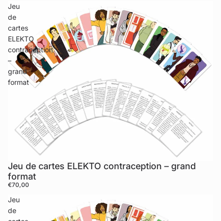
Jeu
de
cartes
ELEKTO
contraception
–
grand
format
Jeu de cartes ELEKTO contraception – grand
format
€70,00
Jeu
de