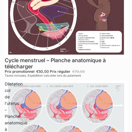
Cycle menstruel – Planche anatomique à
Promotion
télécharger
Prix promotionnel
€50,00
Prix régulier
€70,00
Taxes incluses. Expédition calculée lors du paiement.
Dilatation
col
de
l'utérus
–
Planche
anatomique
à