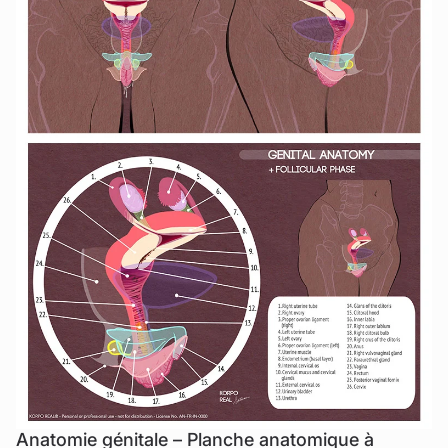
Anatomie génitale – Planche anatomique à
Promotion