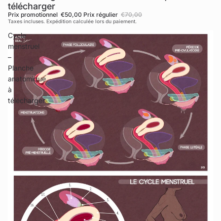
télécharger
Prix promotionnel
€50,00
Prix régulier
€70,00
Taxes incluses. Expédition calculée lors du paiement.
Cycle
menstruel
–
Planche
anatomique
à
télécharger